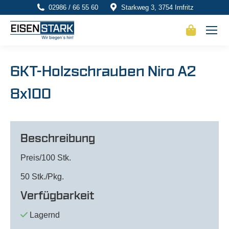
02986 / 66 55 60
Starkweg 3, 3754 Irnfritz
6KT-Holzschrauben Niro A2
8x100
Beschreibung
Preis/100 Stk.
50 Stk./Pkg.
Verfügbarkeit
Lagernd