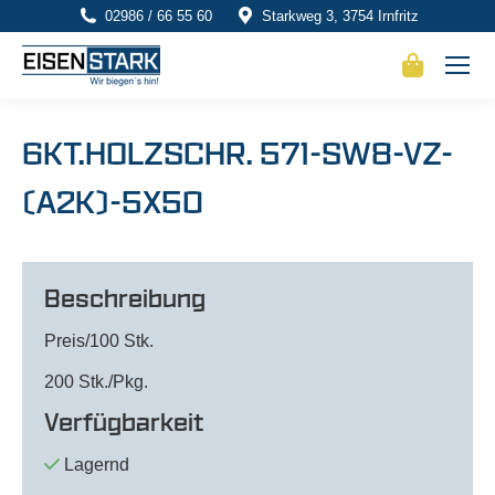
02986 / 66 55 60
Starkweg 3, 3754 Irnfritz
6KT.HOLZSCHR. 571-SW8-VZ-
(A2K)-5X50
Beschreibung
Preis/100 Stk.
200 Stk./Pkg.
Verfügbarkeit
Lagernd