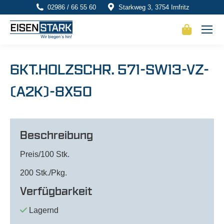
02986 / 66 55 60
Starkweg 3, 3754 Irnfritz
6KT.HOLZSCHR. 571-SW13-VZ-
(A2K)-8X50
Beschreibung
Preis/100 Stk.
200 Stk./Pkg.
Verfügbarkeit
Lagernd