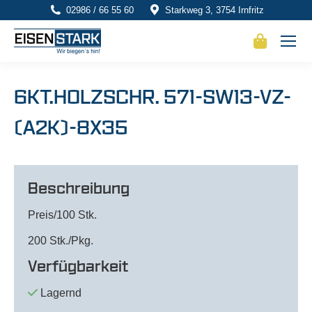
02986 / 66 55 60
Starkweg 3, 3754 Irnfritz
6KT.HOLZSCHR. 571-SW13-VZ-
(A2K)-8X35
Beschreibung
Preis/100 Stk.
200 Stk./Pkg.
Verfügbarkeit
Lagernd