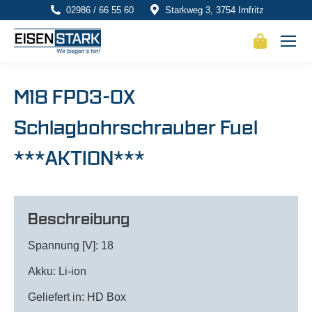
02986 / 66 55 60
Starkweg 3, 3754 Irnfritz
M18 FPD3-0X
Schlagbohrschrauber Fuel
***AKTION***
Beschreibung
Spannung [V]: 18
Akku: Li-ion
Geliefert in: HD Box