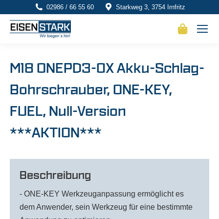
02986 / 66 55 60
Starkweg 3, 3754 Irnfritz
M18 ONEPD3-0X Akku-Schlag-
Bohrschrauber, ONE-KEY,
FUEL, Null-Version
***AKTION***
Beschreibung
- ONE-KEY Werkzeuganpassung ermöglicht es
dem Anwender, sein Werkzeug für eine bestimmte