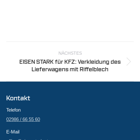
Project
navigation
NÄCHSTES
EISEN STARK für KFZ: Verkleidung des
Next
Lieferwagens mit Riffelblech
project:
Kontakt
Telefon
02986 / 66 55 60
E-Mail